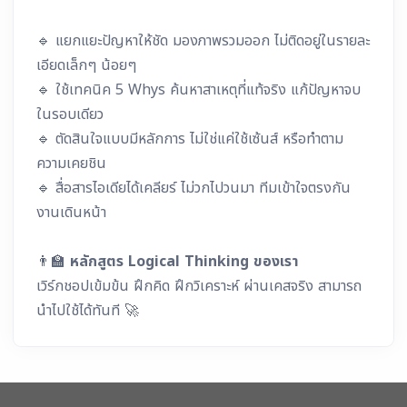
🔹 แยกแยะปัญหาให้ชัด มองภาพรวมออก ไม่ติดอยู่ในรายละ
เอียดเล็กๆ น้อยๆ
🔹 ใช้เทคนิค 5 Whys ค้นหาสาเหตุที่แท้จริง แก้ปัญหาจบ
ในรอบเดียว
🔹 ตัดสินใจแบบมีหลักการ ไม่ใช่แค่ใช้เซ้นส์ หรือทำตาม
ความเคยชิน
🔹 สื่อสารไอเดียได้เคลียร์ ไม่วกไปวนมา ทีมเข้าใจตรงกัน
งานเดินหน้า
👨‍🏫
หลักสูตร Logical Thinking ของเรา
เวิร์กชอปเข้มข้น ฝึกคิด ฝึกวิเคราะห์ ผ่านเคสจริง สามารถ
นำไปใช้ได้ทันที 🚀