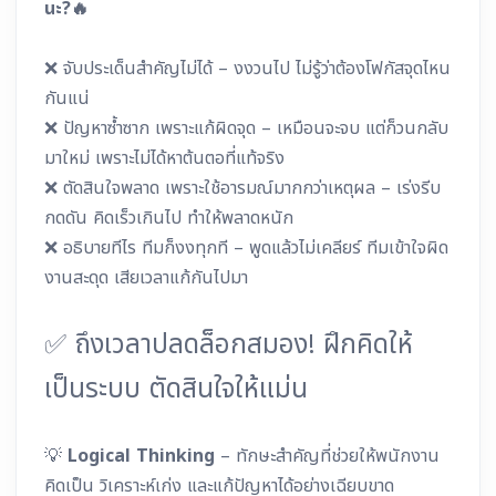
นะ?🔥
❌ จับประเด็นสำคัญไม่ได้ – งงวนไป ไม่รู้ว่าต้องโฟกัสจุดไหน
กันแน่
❌ ปัญหาซ้ำซาก เพราะแก้ผิดจุด – เหมือนจะจบ แต่ก็วนกลับ
มาใหม่ เพราะไม่ได้หาต้นตอที่แท้จริง
❌ ตัดสินใจพลาด เพราะใช้อารมณ์มากกว่าเหตุผล – เร่งรีบ
กดดัน คิดเร็วเกินไป ทำให้พลาดหนัก
❌ อธิบายทีไร ทีมก็งงทุกที – พูดแล้วไม่เคลียร์ ทีมเข้าใจผิด
งานสะดุด เสียเวลาแก้กันไปมา
✅ ถึงเวลาปลดล็อกสมอง! ฝึกคิดให้
เป็นระบบ ตัดสินใจให้แม่น
💡
Logical Thinking
– ทักษะสำคัญที่ช่วยให้พนักงาน
คิดเป็น วิเคราะห์เก่ง และแก้ปัญหาได้อย่างเฉียบขาด