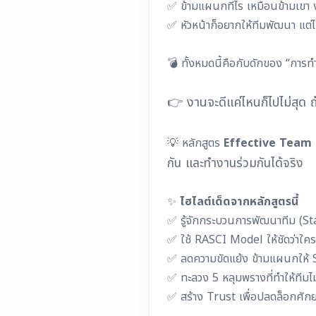
✅ ข้ามแผนกทีไร เหมือนข้ามเขา ง
✅ หัวหน้าก็อยากให้ทีมพัฒนา แต่ไม
💣 ทั้งหมดนี้คือกับดักของ “การทำ
👉 งานจะดีแค่ไหนก็ไปไม่สุด ถ้
💡 หลักสูตร
Effective Team
กัน และทำงานร่วมกันได้จริง
✨
ไฮไลต์เด็ดจากหลักสูตรนี้
✅ รู้จักกระบวนการพัฒนาทีม (
✅ ใช้ RASCI Model ให้ชัดว่าใค
✅ ลดความขัดแย้ง ข้ามแผนกให้
✅ ทะลวง 5 หลุมพรางที่ทำให้ทีมไม่
✅ สร้าง Trust เพื่อปลดล็อกศักยภ