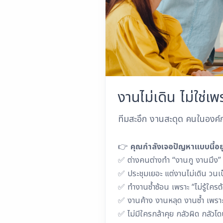
งานไม่เดิน ไม่ใช่เพ
ทีมสะอึก งานสะดุด คนในองค์ก
👉
คุณกำลังเจอปัญหาแบบนี้อยู่
✅ ต่างคนต่างทำ “งานกู งานมึง” ไ
✅ ประชุมเยอะ แต่งานไม่เดิน วนเป็
✅ ทำงานซ้ำซ้อน เพราะ “ไม่รู้ใคร
✅ งานค้าง งานหลุด งานซ้ำ เพราะ
✅ ไม่มีใครกล้าคุย กลัวผิด กลัว